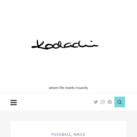
Kodachi
where life meets insanity
FUSSBALL
,
NAILS