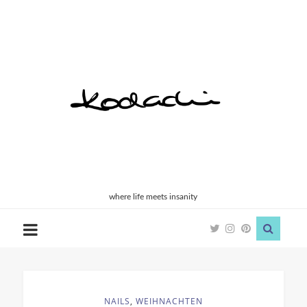
Kodachi
where life meets insanity
NAILS
,
WEIHNACHTEN