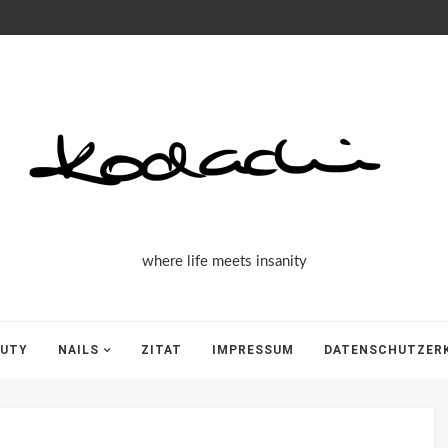
Kodachi
where life meets insanity
AUTY
NAILS
ZITAT
IMPRESSUM
DATENSCHUTZER