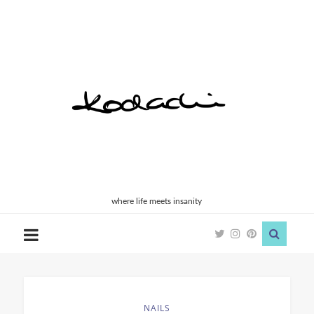
Kodachi
where life meets insanity
NAILS