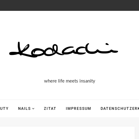
Kodachi
where life meets insanity
AUTY
NAILS
ZITAT
IMPRESSUM
DATENSCHUTZER