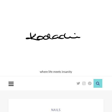
Kodachi
where life meets insanity
NAILS