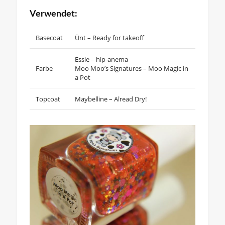
Verwendet:
Basecoat
Ünt – Ready for takeoff
Essie – hip-anema
Farbe
Moo Moo’s Signatures – Moo Magic in
a Pot
Topcoat
Maybelline – Alread Dry!