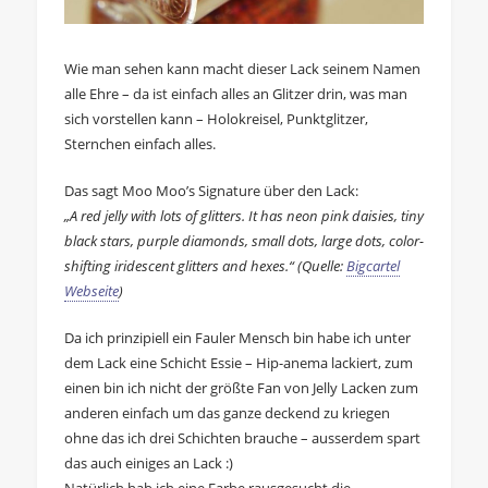
Wie man sehen kann macht dieser Lack seinem Namen
alle Ehre – da ist einfach alles an Glitzer drin, was man
sich vorstellen kann – Holokreisel, Punktglitzer,
Sternchen einfach alles.
Das sagt Moo Moo’s Signature über den Lack:
„A red jelly with lots of glitters. It has neon pink daisies, tiny
black stars, purple diamonds, small dots, large dots, color-
shifting iridescent glitters and hexes.“ (Quelle:
Bigcartel
Webseite
)
Da ich prinzipiell ein Fauler Mensch bin habe ich unter
dem Lack eine Schicht Essie – Hip-anema lackiert, zum
einen bin ich nicht der größte Fan von Jelly Lacken zum
anderen einfach um das ganze deckend zu kriegen
ohne das ich drei Schichten brauche – ausserdem spart
das auch einiges an Lack :)
Natürlich hab ich eine Farbe rausgesucht die