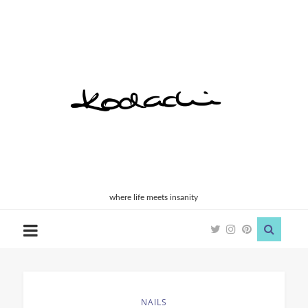
Kodachi
where life meets insanity
NAILS