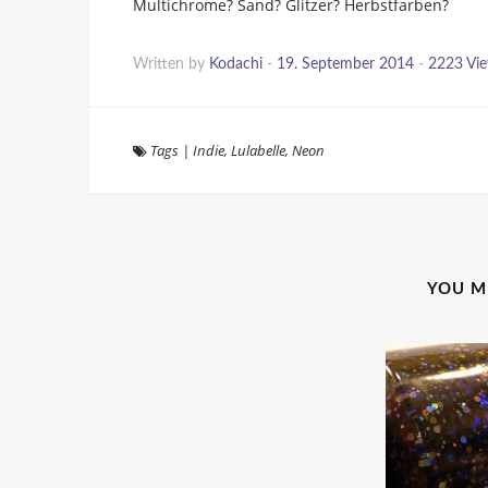
Multichrome? Sand? Glitzer? Herbstfarben?
Written by
Kodachi
-
19. September 2014
-
2223 Vi
Tags
|
Indie
,
Lulabelle
,
Neon
YOU M