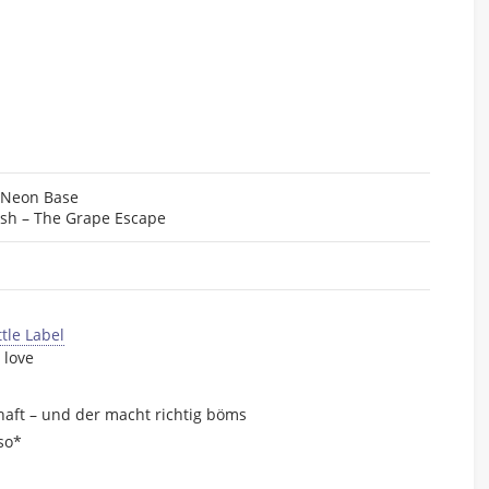
– Neon Base
lish – The Grape Escape
 love
haft – und der macht richtig böms
so*