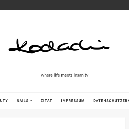
Kodachi
where life meets insanity
AUTY
NAILS
ZITAT
IMPRESSUM
DATENSCHUTZER