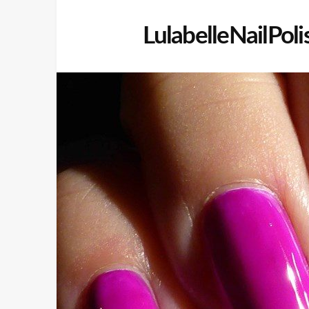
LulabelleNailPol