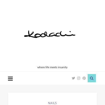
Kodachi
where life meets insanity
NAILS