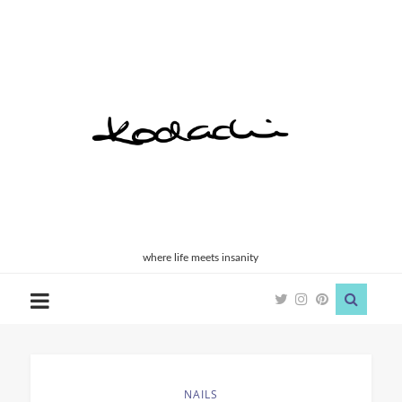
Kodachi
where life meets insanity
NAILS