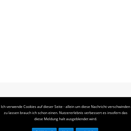
Ich verwende Cookies auf dieser Seite - allein um diese Nachricht verschwinden
zu lassen brauch ich schon einen. Nutzererlebnis verbessert es insofern das
diese Meldung halt ausgeblendet wird.
KODACHI - COPYRIGHT 2018