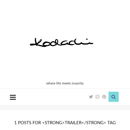
Kodachi
where life meets insanity
1 POSTS FOR <STRONG>TRAILER</STRONG> TAG