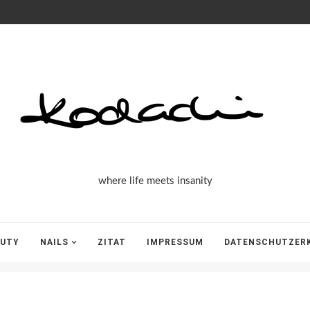
Kodachi
where life meets insanity
AUTY
NAILS
ZITAT
IMPRESSUM
DATENSCHUTZER