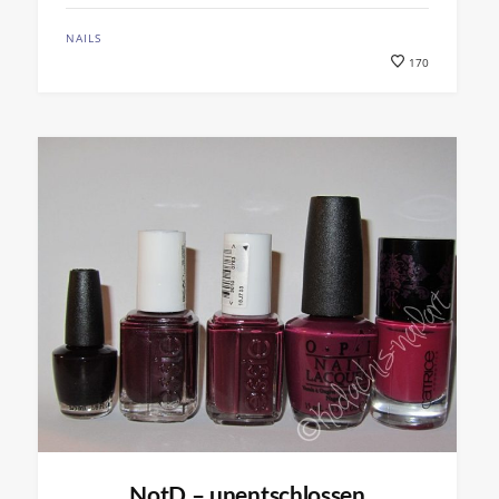
NAILS
170
NotD – unentschlossen