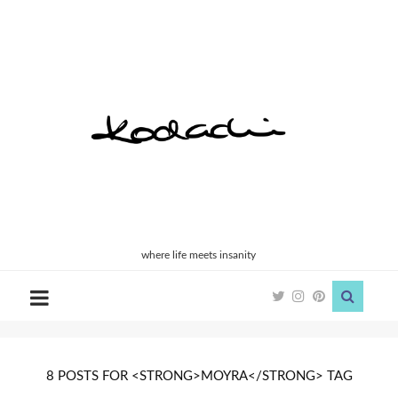
Kodachi
where life meets insanity
8 POSTS FOR <STRONG>MOYRA</STRONG> TAG