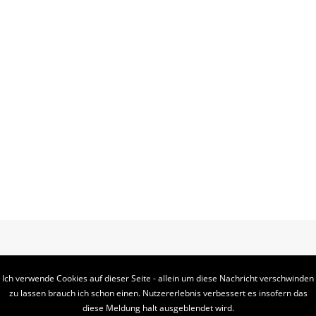
Ich verwende Cookies auf dieser Seite - allein um diese Nachricht verschwinden
zu lassen brauch ich schon einen. Nutzererlebnis verbessert es insofern das
diese Meldung halt ausgeblendet wird.