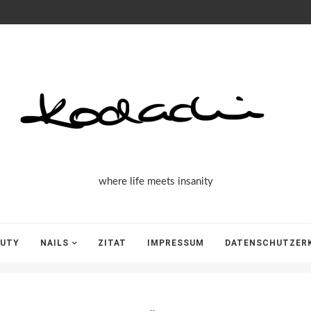
Kodachi
where life meets insanity
AUTY
NAILS
ZITAT
IMPRESSUM
DATENSCHUTZER