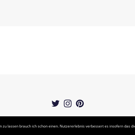
KODACHI - COPYRIGHT 2018
n zu lassen brauch ich schon einen. Nutzererlebnis verbessert es insofern das d