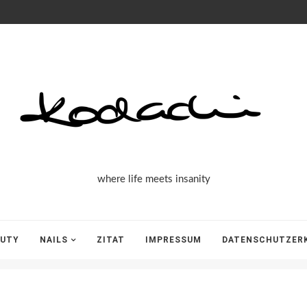
Kodachi
where life meets insanity
AUTY
NAILS
ZITAT
IMPRESSUM
DATENSCHUTZER