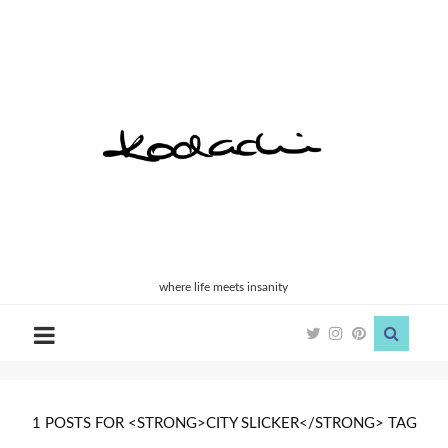
Kodachi
where life meets insanity
1 POSTS FOR <STRONG>CITY SLICKER</STRONG> TAG