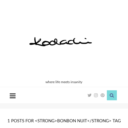
Kodachi
where life meets insanity
1 POSTS FOR <STRONG>BONBON NUIT</STRONG> TAG